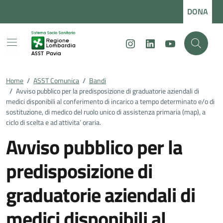
Vai ai contenuti
Vai al footer
DONA
Instagram
LinkedIn
Youtube
Home
/
ASST Comunica
/
Bandi
/
Avviso pubblico per la predisposizione di graduatorie aziendali di
medici disponibili al conferimento di incarico a tempo determinato e/o di
sostituzione, di medico del ruolo unico di assistenza primaria (map), a
ciclo di scelta e ad attivita’ oraria.
Avviso pubblico per la
predisposizione di
graduatorie aziendali di
medici disponibili al