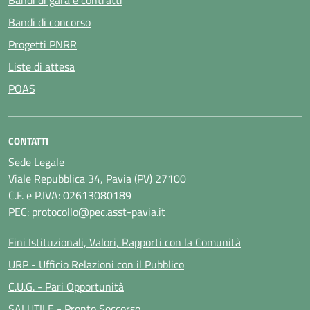
Bandi di gara e contratti
Bandi di concorso
Progetti PNRR
Liste di attesa
POAS
CONTATTI
Sede Legale
Viale Repubblica 34, Pavia (PV) 27100
C.F. e P.IVA: 02613080189
PEC:
protocollo@pec.asst-pavia.it
Fini Istituzionali, Valori, Rapporti con la Comunità
URP - Ufficio Relazioni con il Pubblico
C.U.G. - Pari Opportunità
SALUTILE - Pronto Soccorso