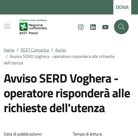
Vai ai contenuti
Vai al footer
DONA
Instagram
LinkedIn
Youtube
Home
/
ASST Comunica
/
Avvisi
/
Avviso SERD Voghera - operatore risponderà alle richieste
dell'utenza
Avviso SERD Voghera -
operatore risponderà alle
richieste dell'utenza
Dettagli della notizia
Data di pubblicazione:
Tempo di lettura: