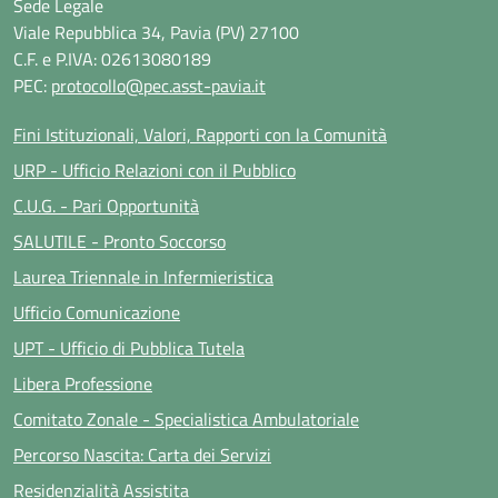
Sede Legale
Viale Repubblica 34, Pavia (PV) 27100
C.F. e P.IVA: 02613080189
PEC:
protocollo@pec.asst-pavia.it
Fini Istituzionali, Valori, Rapporti con la Comunità
URP - Ufficio Relazioni con il Pubblico
C.U.G. - Pari Opportunità
SALUTILE - Pronto Soccorso
Laurea Triennale in Infermieristica
Ufficio Comunicazione
UPT - Ufficio di Pubblica Tutela
Libera Professione
Comitato Zonale - Specialistica Ambulatoriale
Percorso Nascita: Carta dei Servizi
Residenzialità Assistita