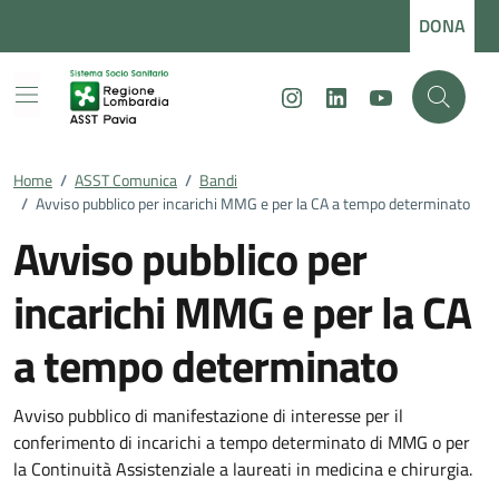
Vai ai contenuti
Vai al footer
DONA
Instagram
LinkedIn
Youtube
Home
/
ASST Comunica
/
Bandi
/
Avviso pubblico per incarichi MMG e per la CA a tempo determinato
Avviso pubblico per
incarichi MMG e per la CA
a tempo determinato
Dettagli della notizia
Avviso pubblico di manifestazione di interesse per il
conferimento di incarichi a tempo determinato di MMG o per
la Continuità Assistenziale a laureati in medicina e chirurgia.