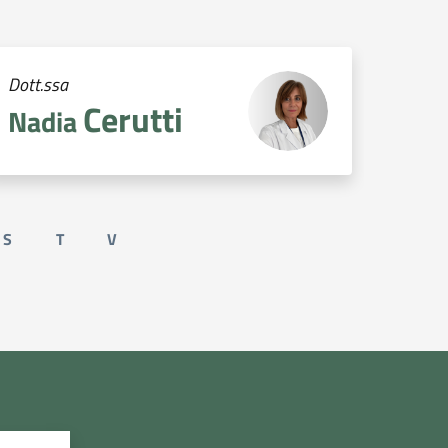
Dott.ssa
Cerutti
Nadia
S
T
V