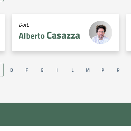
Dott.
Casazza
Alberto
D
F
G
I
L
M
P
R