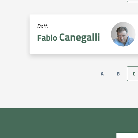
Dott.
Canegalli
Fabio
A
B
C