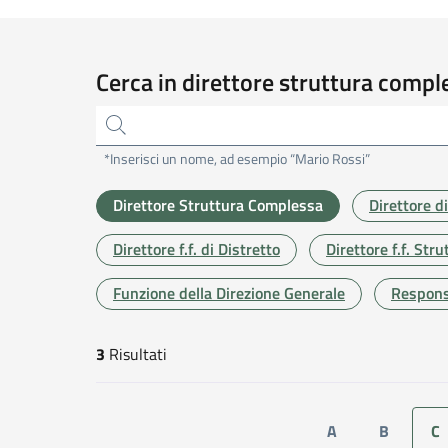
Cerca in direttore struttura compl
*Inserisci un nome, ad esempio “Mario Rossi”
Direttore Struttura Complessa
Direttore d
Direttore f.f. di Distretto
Direttore f.f. St
Funzione della Direzione Generale
Responsa
3
Risultati
risultati di ricerca
A
B
C