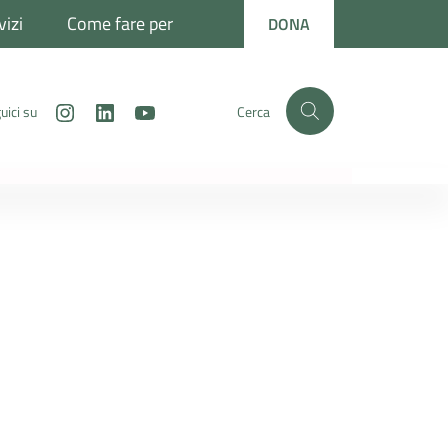
vizi
Come fare per
DONA
Instagram
LinkedIn
Youtube
uici su
Cerca