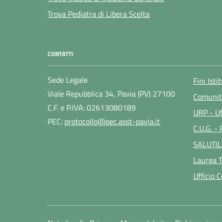
Trova Pediatra di Libera Scelta
CONTATTI
Sede Legale
Fini Isti
Viale Repubblica 34, Pavia (PV) 27100
Comunit
C.F. e P.IVA: 02613080189
URP - Uf
PEC:
protocollo@pec.asst-pavia.it
C.U.G. -
SALUTIL
Laurea T
Ufficio 