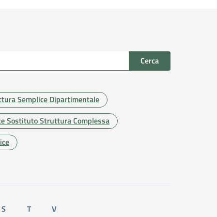
Cerca
uttura Semplice Dipartimentale
te Sostituto Struttura Complessa
ice
S
T
V