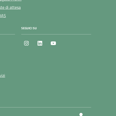
ste di attesa
OAS
SEGUICI SU
Instagram
LinkedIn
Youtube
vizi
SI.net Servizi 