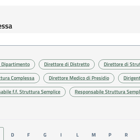
essa
i Dipartimento
Direttore di Distretto
Direttore di Str
ruttura Complessa
Direttore Medico di Presidio
Dirigen
bile f.f. Struttura Semplice
Responsabile Struttura Sempl
D
F
G
I
L
M
P
R