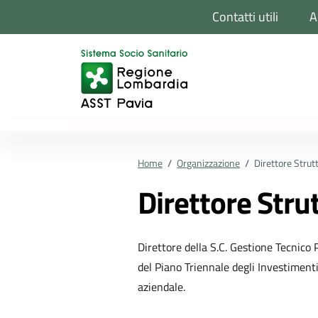
Vai ai contenuti
Vai al footer
Contatti utili
A
Regione Lombardia
Home
/
Organizzazione
/
Direttore Stru
Direttore Str
Direttore della S.C. Gestione Tecnico 
del Piano Triennale degli Investiment
aziendale.