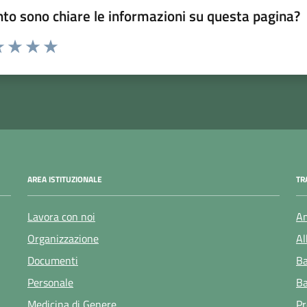
to sono chiare le informazioni su questa pagina?
 1 stelle su 5
luta 2 stelle su 5
Valuta 3 stelle su 5
Valuta 4 stelle su 5
Valuta 5 stelle su 5
AREA ISTITUZIONALE
TR
Lavora con noi
Am
Organizzazione
Al
Documenti
Ba
Personale
Ba
Medicina di Genere
Pr