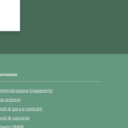
ASPARENZA
ministrazione trasparente
bo pretorio
ndi di gara e contratti
ndi di concorso
ogetti PNRR