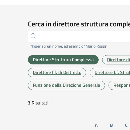
Cerca in direttore struttura compl
*Inserisci un nome, ad esempio “Mario Rossi”
Direttore Struttura Complessa
Direttore d
Direttore f.f. di Distretto
Direttore f.f. St
Funzione della Direzione Generale
Responsa
3
Risultati
risultati di ricerca
A
B
C