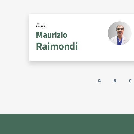
Dott.
Maurizio
Raimondi
A
B
C