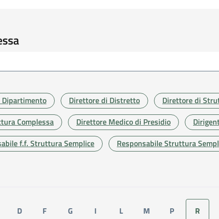
essa
i Dipartimento
Direttore di Distretto
Direttore di Str
ruttura Complessa
Direttore Medico di Presidio
Dirigen
bile f.f. Struttura Semplice
Responsabile Struttura Sempl
D
F
G
I
L
M
P
R