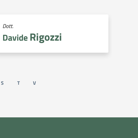
Dott.
Rigozzi
Davide
S
T
V