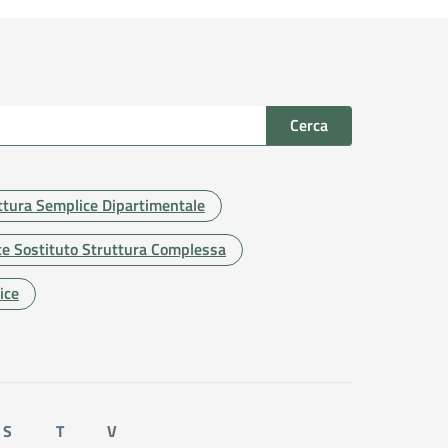
Cerca
uttura Semplice Dipartimentale
te Sostituto Struttura Complessa
ice
S
T
V