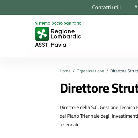
Vai ai contenuti
Vai al footer
Contatti utili
A
Regione Lombardia
Home
/
Organizzazione
/
Direttore Stru
Direttore Str
Direttore della S.C. Gestione Tecnico 
del Piano Triennale degli Investiment
aziendale.