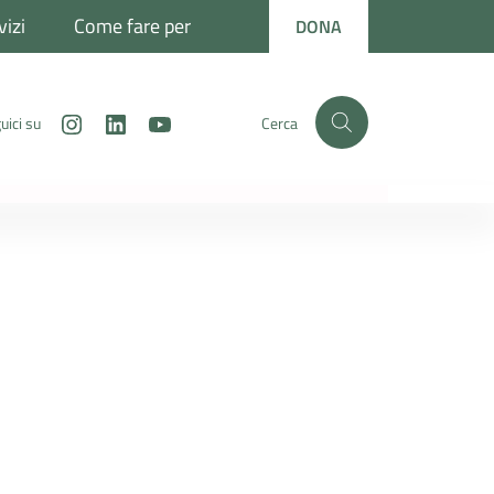
vizi
Come fare per
DONA
Instagram
LinkedIn
Youtube
uici su
Cerca