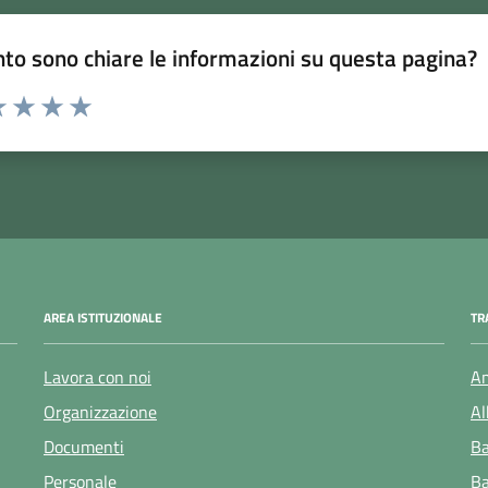
to sono chiare le informazioni su questa pagina?
 1 stelle su 5
luta 2 stelle su 5
Valuta 3 stelle su 5
Valuta 4 stelle su 5
Valuta 5 stelle su 5
AREA ISTITUZIONALE
TR
Lavora con noi
Am
Organizzazione
Al
Documenti
Ba
Personale
Ba