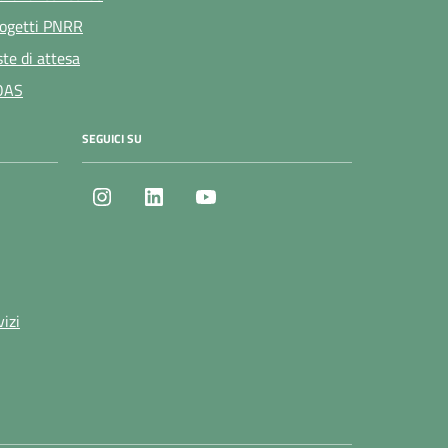
ogetti PNRR
ste di attesa
OAS
SEGUICI SU
Instagram
LinkedIn
Youtube
vizi