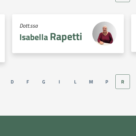
Dott.ssa
Rapetti
Isabella
D
F
G
I
L
M
P
R