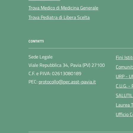
Trova Medico di Medicina Generale
Trova Pediatra di Libera Scelta
CONTATTI
Sede Legale
Fini Isti
Viale Repubblica 34, Pavia (PV) 27100
Comunit
C.F. e P.IVA: 02613080189
URP - Uf
PEC:
protocollo@pec.asst-pavia.it
C.U.G. -
SALUTIL
Laurea T
Ufficio 