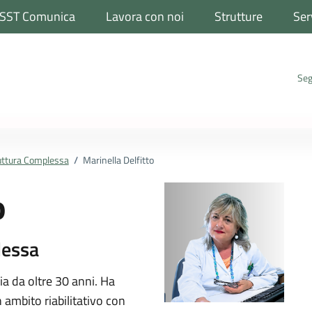
SST Comunica
Lavora con noi
Strutture
Ser
Seg
truttura Complessa
/
Marinella Delfitto
o
lessa
ona
a da oltre 30 anni. Ha
 ambito riabilitativo con