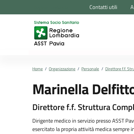
Vai ai contenuti
Vai al footer
Contatti utili
A
Regione Lombardia
Home
/
Organizzazione
/
Personale
/
Direttore f.f. S
Marinella Delfitt
Direttore f.f. Struttura Comp
Dettagli della pers
Dirigente medico in servizio presso ASST Pavi
esercitato la propria attività medica sempre in