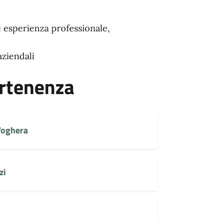
e esperienza professionale,
aziendali
artenenza
 Voghera
zi