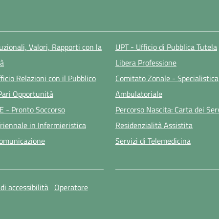
tuzionali, Valori, Rapporti con la
UPT - Ufficio di Pubblica Tutela
à
Libera Professione
ficio Relazioni con il Pubblico
Comitato Zonale - Specialistica
 Pari Opportunità
Ambulatoriale
E - Pronto Soccorso
Percorso Nascita: Carta dei Ser
riennale in Infermieristica
Residenzialità Assistita
Comunicazione
Servizi di Telemedicina
di accessibilità
Operatore