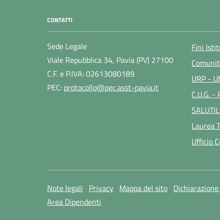
CONTATTI
Sede Legale
Fini Isti
Viale Repubblica 34, Pavia (PV) 27100
Comunit
C.F. e P.IVA: 02613080189
URP - Uf
PEC:
protocollo@pec.asst-pavia.it
C.U.G. -
SALUTIL
Laurea T
Ufficio 
Note legali
Privacy
Mappa del sito
Dichiarazione 
Area Dipendenti