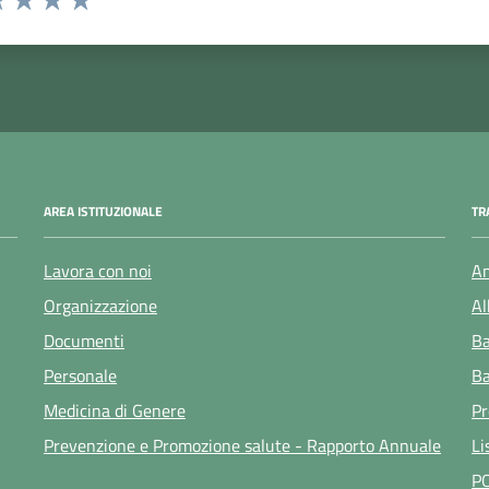
 1 stelle su 5
luta 2 stelle su 5
Valuta 3 stelle su 5
Valuta 4 stelle su 5
Valuta 5 stelle su 5
AREA ISTITUZIONALE
TR
Lavora con noi
Am
Organizzazione
Al
Documenti
Ba
Personale
Ba
Medicina di Genere
Pr
Prevenzione e Promozione salute - Rapporto Annuale
Li
P