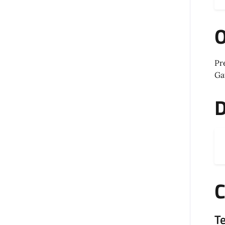
O
Pr
Ga
C
T