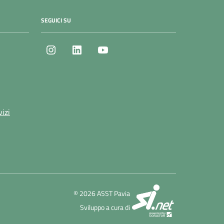
SEGUICI SU
Instagram
LinkedIn
Youtube
vizi
SI.net Servizi 
© 2026 ASST Pavia
Sviluppo a cura di