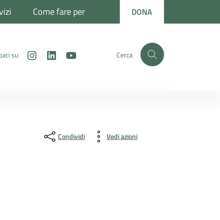
vizi
Come fare per
DONA
Instagram
LinkedIn
Youtube
uici su
Cerca
Condividi
Vedi azioni