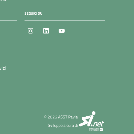
SEGUICI SU
Instagram
LinkedIn
Youtube
vizi
SI.net Servizi 
© 2026 ASST Pavia
Sviluppo a cura di