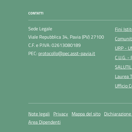
CONTATTI
Sede Legale
Fini Isti
Viale Repubblica 34, Pavia (PV) 27100
Comunit
C.F. e P.IVA: 02613080189
URP - Uf
PEC:
protocollo@pec.asst-pavia.it
C.U.G. -
SALUTIL
Laurea T
Ufficio 
Note legali
Privacy
Mappa del sito
Dichiarazione 
Area Dipendenti