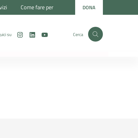
vizi
Come fare per
DONA
Instagram
LinkedIn
Youtube
uici su
Cerca