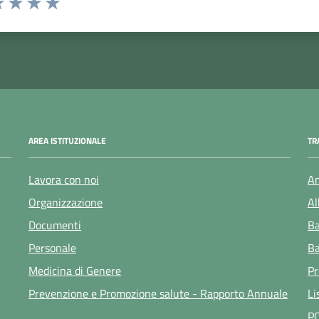
 1 stelle su 5
luta 2 stelle su 5
Valuta 3 stelle su 5
Valuta 4 stelle su 5
Valuta 5 stelle su 5
AREA ISTITUZIONALE
TR
Lavora con noi
Am
Organizzazione
Al
Documenti
Ba
Personale
Ba
Medicina di Genere
Pr
Prevenzione e Promozione salute - Rapporto Annuale
Li
P