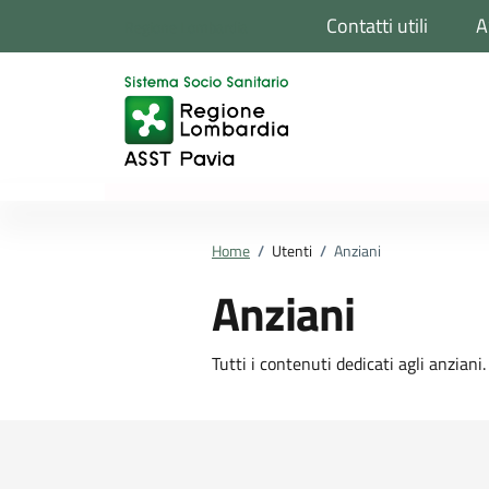
Vai ai contenuti
Vai al footer
Contatti utili
A
Regione Lombardia
Home
/
Utenti
/
Anziani
Anziani
Tutti i contenuti dedicati agli anziani.