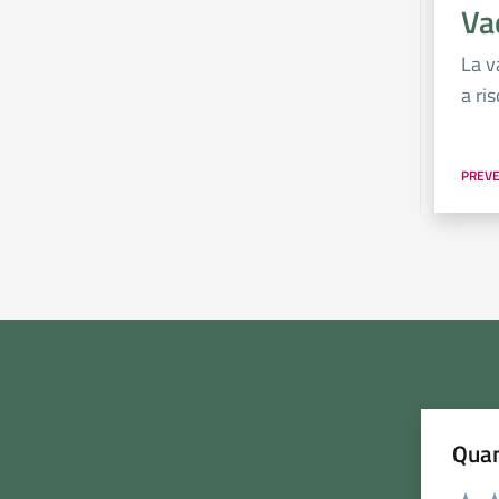
Va
La v
a ri
PREVE
Quan
Rating: